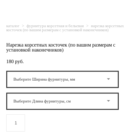
каталог
>
фурнитура корсетная и бельевая
>
нарезка корсетных
косточек (по вашим размерам с установкой наконечников)
Нарезка корсетных косточек (по вашим размерам с
установкой наконечников)
180 pуб.
Выберите Ширина фурнитуры, мм
Выберите Длина фурнитуры, см