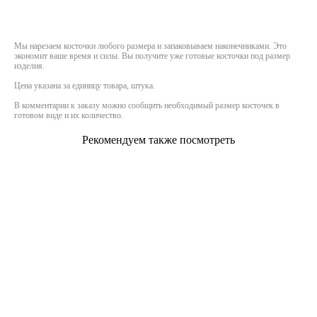
ОФОРМИТЬ ЗАКАЗ
Мы нарезаем косточки любого размера и запаковываем наконечниками. Это
экономит ваше время и силы. Вы получите уже готовые косточки под размер
изделия.
Цена указана за единицу товара, штука.
В комментарии к заказу можно сообщить необходимый размер косточек в
готовом виде и их количество.
Рекомендуем также посмотреть
Дублерин корсетный белый
Косточки корсетные спиральные
600 pуб.
280 pуб.
Наконечники для косточек
20 pуб.