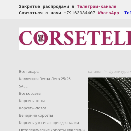
Закрытые распродажи в
Телеграм-канале
Связаться с нами
+
79163034407
WhatsApp
Te
Все товары
каталог
>
фурнитура к
Коллекция Весна-Лето 25/26
SALE
Все корсеты
Корсеты топы
Корсеты-пояса
Вечерние корсеты
Корсеты утягивающие для талии
Ортопедические корсеты для спины