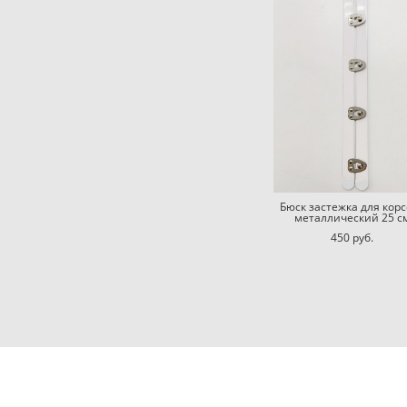
Бюск застежка для корс
металлический 25 с
450 pуб.