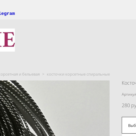
legram
орсетная и бельевая
>
косточки корсетные спиральные
Косто
Артикул
280 pу
Выб