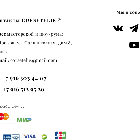
Мы в соц.
нтакты CORSETELIE ®
рес
мастерской и шоу-рума:
Москва, ул. Саларьевская, дом 8,
рп.2
ail:
c
orsetelie@gmail.com
+7 9
16 303 44 07
:
 916 512 95 20
работаем с: