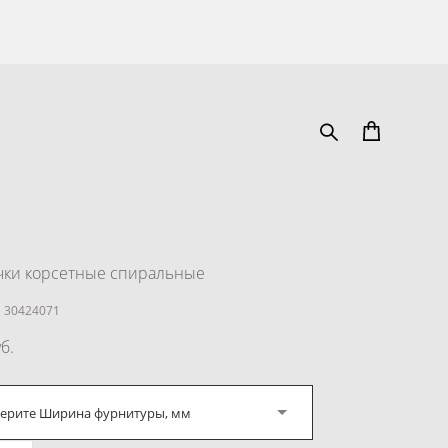
чки корсетные спиральные
 30424071
б.
ерите Ширина фурнитуры, мм