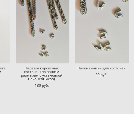
ета
Нарезка корсетных
Наконечники для косточек
м
косточек (по вашим
20 pуб.
размерам с установкой
наконечников)
180 pуб.