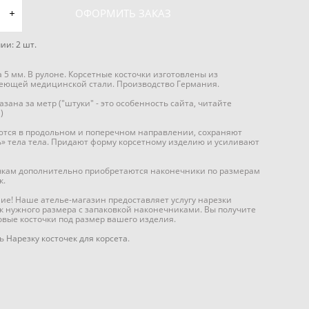
ОФОРМИТЬ ЗАКАЗ
чии:
2
шт.
5 мм. В рулоне. Корсетные косточки изготовлены из
еющей медицинской стали. Производство Германия.
азана за метр ("штуки" - это особенность сайта, читайте
)
тся в продольном и поперечном направлении, сохраняют
» тела тела. Придают форму корсетному изделию и усиливают
чкам дополнительно приобретаются наконечники по размерам
к.
е! Наше ателье-магазин предоставляет услугу нарезки
к нужного размера с запаковкой наконечниками. Вы получите
овые косточки под размер вашего изделия.
ть
Нарезку косточек для корсета
.