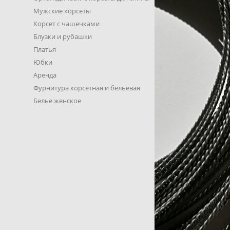
Мужские корсеты
Корсет с чашечками
Блузки и рубашки
Платья
Юбки
Аренда
Фурнитура корсетная и бельевая
Белье женское