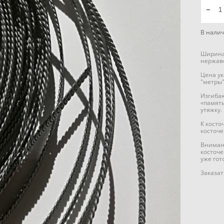
В нали
Ширина 
нержав
Цена ук
"метры"
Изгибаю
«память
утяжку.
К косто
косточе
Внимани
косточе
уже гот
Заказа