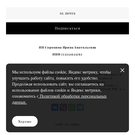
Подписаться
ИП Сорокина Ирина Анатольевна
ИНН 772731625767
Мы используем файлы cookie, Яндекс метрику, чтобы
На сайте представлены фото и видео, которые являются
собственностью его владельца. Копирование и
улучшить работу сайта, повысить его удобство.
распространение материалов запрещено.
Продолжая использовать сайт, вы соглашаетесь на
Нарушение авторских прав преследуется по закону с
обращением в судебные инстанции (ч.1 ст.7.12 КОАП РФ, ч.1
использование файлов cookie и Яндекс метрики,
ст.146 УК РФ)
ознакомьтесь с
Политикой обработки персональных
данных.
Хорошо
сайт от vigbo