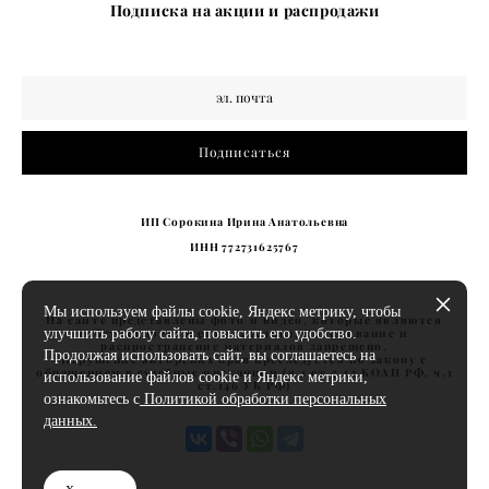
Подписка на акции и распродажи
Подписаться
ИП Сорокина Ирина Анатольевна
ИНН 772731625767
Мы используем файлы cookie, Яндекс метрику, чтобы
На сайте представлены фото и видео, которые являются
собственностью его владельца. Копирование и
улучшить работу сайта, повысить его удобство.
распространение материалов запрещено.
Продолжая использовать сайт, вы соглашаетесь на
Нарушение авторских прав преследуется по закону с
обращением в судебные инстанции (ч.1 ст.7.12 КОАП РФ, ч.1
использование файлов cookie и Яндекс метрики,
ст.146 УК РФ)
ознакомьтесь с
Политикой обработки персональных
данных.